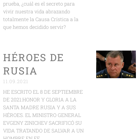
prueba, ¿cuál es el secreto para
vivir nuestra vida abrazando
totalmente la Causa Crística a la
que hemos decidido servir?
HÉROES DE
RUSIA
11.09.2021
HE ESCRITO EL 8 DE SEPTIEMBRE
DE 2021:HONOR Y GLORIA A LA
SANTA MADRE RUSIA Y A SUS
HÉROES. EL MINISTRO GENERAL
EVGENY ZINICHEV SACRIFICÓ SU
VIDA TRATANDO DE SALVAR A UN
HOMBRE.EN FE