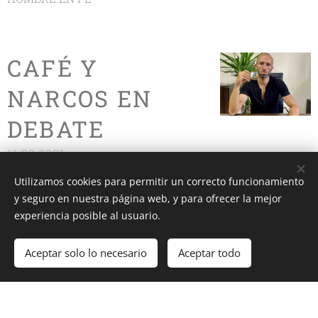
CAFÉ Y
NARCOS EN
DEBATE
11.09.2021
En respuesta a las acusaciones
Utilizamos cookies para permitir un correcto funcionamiento
sobre elogiar la vida de los
y seguro en nuestra página web, y para ofrecer la mejor
"Narcos".
experiencia posible al usuario.
Aceptar solo lo necesario
Aceptar todo
HÉROES DE
RUSIA